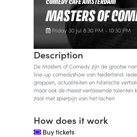
COMEDY CAFE AMSTERDAM
MASTERS OF COM
Friday 30 Jul 8:30 PM - 10:30 PM
Description
De Masters of Comedy zijn de grootse nam
line-up comedyshow van Nederland. Ieder
grappen, actualiteiten en hilarische verh
maar ook de meest verrassende talenten kr
zaal met spierpijn van het lachen
How does it work
Buy tickets